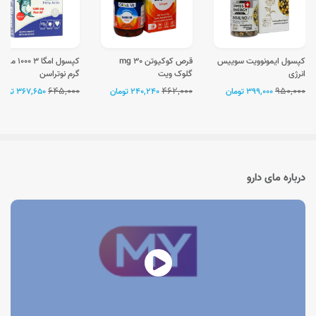
کپسول ایمونوویت سوییس
قرص کوکیوتن 30 mg
کپسول امگا 3 1000 میلی
انرژی
گلوک ویت
گرم نوتراسن
645,000
462,000
950,000
399,000 تومان
240,240 تومان
367,650 تومان
درباره مای دارو