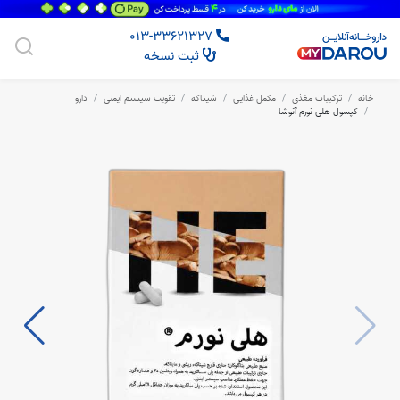
013-33621327
ثبت نسخه
خانه
ترکیبات مغذی
مکمل غذایی
شیتاکه
تقویت سیستم ایمنی
دارو
کپسول هلی نورم آنوشا