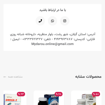
با ما در ارتباط باشید
آدرس: استان گیلان، شهر رشت، بلوار منظریه، داروخانه شبانه روزی
فارابی- کدپستی: 4193963787 - تلفن: 01333621327 - ایمیل :
Mydarou.online@gmail.com
محصولات مشابه
مشاهده همه
43 %
48 %
58 %