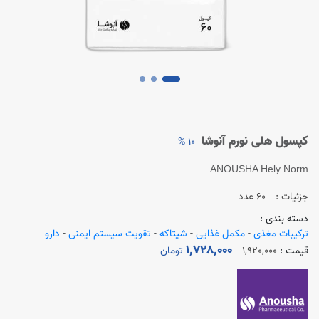
کپسول هلی نورم آنوشا
10 %
ANOUSHA Hely Norm
جزئیات :
60 عدد
دسته بندی :
ترکیبات مغذی
-
مکمل غذایی
-
شیتاکه
-
تقویت سیستم ایمنی
-
دارو
1,728,000
قیمت :
1,920,000
تومان