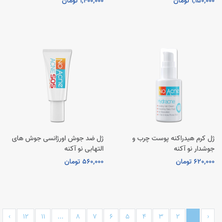
1,150,000 تومان
1,400,000 تومان
ژل کرم هیدراکنه پوست‌ چرب و
ژل ضد جوش اورژانسی جوش‌ های
جوشدار نو آکنه
التهابی نو آکنه
620,000 تومان
560,000 تومان
›
12
11
...
8
7
6
5
4
3
2
1
‹