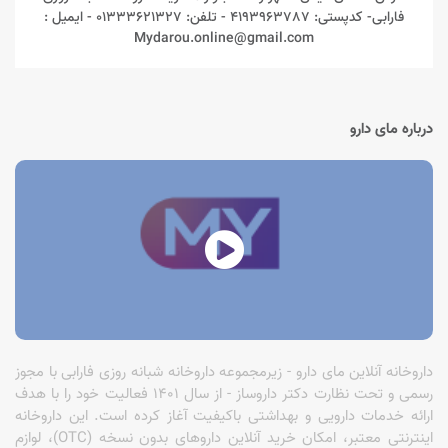
فارابی- کدپستی: 4193963787 - تلفن: 01333621327 - ایمیل :
Mydarou.online@gmail.com
درباره مای دارو
داروخانه آنلاین مای دارو - زیرمجموعه داروخانه شبانه روزی فارابی با مجوز
رسمی و تحت نظارت دکتر داروساز - از سال 1401 فعالیت خود را با هدف
ارائه خدمات دارویی و بهداشتی باکیفیت آغاز کرده است. این داروخانه
اینترنتی معتبر، امکان خرید آنلاین داروهای بدون نسخه (OTC)، لوازم