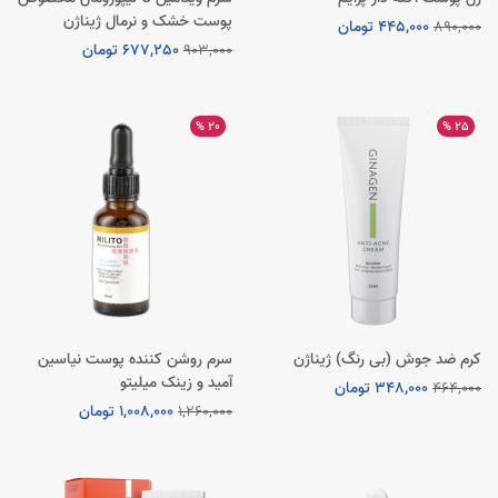
پوست خشک و نرمال ژیناژن
890,000
445,000 تومان
903,000
677,250 تومان
20 %
25 %
کرم ضد جوش (بی رنگ) ژیناژن
سرم روشن کننده پوست نیاسین
آمید و زینک میلیتو
464,000
348,000 تومان
1,260,000
1,008,000 تومان