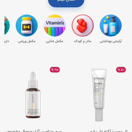
آرایشی بهداشتی
مادر و کودک
مکمل غذایی
مکمل ورزشی
داروها
25 %
50 %
ژل پوست آکنه دار پرایم
سرم ویتامین C لیپوزومال مخصوص