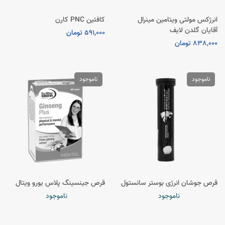
انرژکس مولتی ویتامین مینرال
کافئین PNC کارن
آقایان گلدن لایف
591,000 تومان
838,000 تومان
ناموجود
ناموجود
قرص جوشان انرژی بوستر سانستول
قرص جینسینگ پلاس یورو ویتال
ناموجود
ناموجود