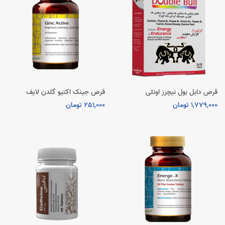
قرص دابل بول نیچرز اونلی
قرص جینک اکتیو گلدن لایف
1,779,000 تومان
251,000 تومان