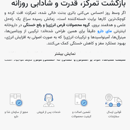
بازگشت تمرکز، قدرت و شادابی روزانه
اگر وسط روز احساس می‌کنی باتری بدنت خالی شده، تمرکزت افت کرده و
کوچک‌ترین کارها برایت خسته‌کننده است، زمانش رسیده سراغ یک راه‌حل
علمی و هدفمند بروی.
گروه محصولات قرص انرژی‌زا و رفع خستگی
در داروخانه
اینترنتی
مای دارو
دقیقاً برای همین طراحی شده‌اند؛ ترکیبی از ویتامین‌ها،
مینرال‌ها، آمینواسیدها و ترکیبات انرژی‌زا که به صورت اصولی به افزایش انرژی،
بهبود عملکرد مغز و کاهش خستگی کمک می‌کنند.
در این دسته، انواع مکمل‌های انرژی‌زا برای
دانشجوها، کارمندان، ورزشکاران،
نمایش بیشتر
شیفت‌ شب‌ها، افراد پر استرس و کسانی که خستگی مزمن دارند
موجود است
تا بتوانی متناسب با نیازت، بهترین گزینه را انتخاب کنی.
چرا قرص انرژی‌زا و ضد خستگی
می‌تواند انتخاب هوشمندانه‌ای باشد؟
۱. افزایش انرژی بدون وابستگی
بسیاری از افراد برای رفع خستگی به قهوه و نوشیدنی‌های کافئین‌دار پناه
قوانین ارسال
تضمین اصالت و
خدمات پس از فروش
مجوز از سازمان غذا و
سفارشات
کیفیت محصولات
دارو
می‌برند؛ اما
مکمل‌های انرژی‌زا علمی و استاندارد
با ترکیبی از ویتامین‌های گروه
B، منیزیم، CoQ10، جینسینگ، تائورین و… به تولید انرژی در سطح سلولی