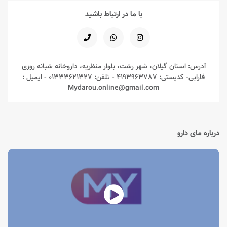
کمک می‌کنند، بدون این‌که وابستگی یا نوسان شدید انرژی ایجاد کنند.
با ما در ارتباط باشید
۲. کاهش خستگی جسمی و ذهنی
خستگی فقط به عضلات محدود نمی‌شود؛ مغز خسته، تمرکز، حافظه و
تصمیم‌گیری را مختل می‌کند. قرص‌های انرژی‌زا و رفع خستگی موجود در
مای
دارو
با بهبود خون‌رسانی، کاهش استرس اکسیداتیو و تنظیم متابولیسم، هم
آدرس: استان گیلان، شهر رشت، بلوار منظریه، داروخانه شبانه روزی
خستگی جسمی و هم خستگی ذهنی را هدف می‌گیرند.
فارابی- کدپستی: 4193963787 - تلفن: 01333621327 - ایمیل :
۳. حمایت از عملکرد ورزشی و کاری
Mydarou.online@gmail.com
مناسب برای
ورزشکاران
جهت تحمل تمرین بیشتر و ریکاوری بهتر
مناسب برای
دانشجویان
در زمان امتحانات و پروژه‌های فشرده
مناسب برای
کارمندان شاغل در شیفت‌های طولانی
برای حفظ تمرکز و
درباره مای دارو
بازده کاری
مزایای کلیدی قرص‌ها و مکمل‌های
انرژی‌زا و ضد خستگی در مای دارو
تقویت فوری و پایدار انرژی
در طول روز
کمک به
کاهش خستگی و بی‌حالی مزمن
کمک به
افزایش تمرکز، هوشیاری و کارایی ذهنی