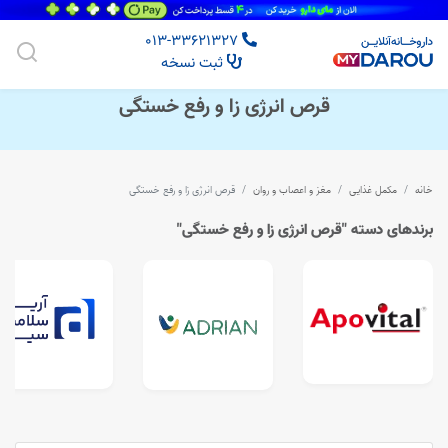
013-33621327
ثبت نسخه
قرص انرژی زا و رفع خستگی
خانه
مکمل غذایی
مغز و اعصاب و روان
قرص انرژی زا و رفع خستگی
برندهای دسته "قرص انرژی زا و رفع خستگی"