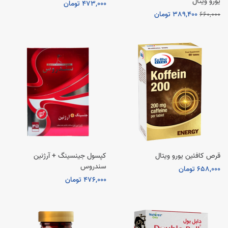
یورو ویتال
473,000 تومان
660,000
389,400 تومان
قرص کافئین یورو ویتال
کپسول جینسینگ + آرژنین
سندروس
658,000 تومان
476,000 تومان