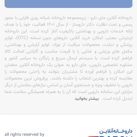
مناسب برای دوران
پرفشار کاری، تحصیلی و ورزشی
حاوی
ویتامین‌های گروه B، C، منیزیم، آهن، جینسینگ، تائورین،
CoQ10
(بسته به نوع محصول)
داروخانه آنلاین مای دارو - زیرمجموعه داروخانه شبانه روزی فارابی با مجوز
مناسب برای
خانم‌ها و آقایان
در سنین مختلف (با توجه به نوع مکمل)
رسمی و تحت نظارت دکتر داروساز - از سال 1401 فعالیت خود را با هدف
ارائه خدمات دارویی و بهداشتی باکیفیت آغاز کرده است. این داروخانه
چه افرادی بیشترین نیاز را به قرص
اینترنتی معتبر، امکان خرید آنلاین داروهای بدون نسخه (OTC)، لوازم
پزشکی و دیابت، محصولات مراقبت از نوزاد، لوازم آرایشی و بهداشتی،
انرژی‌زا و رفع خستگی دارند؟
مکمل های ورزشی و غذایی را با قیمت مناسب و گارانتی اصالت کالا
فراهم کرده است. با سیستم ارسال سریع و رایگان به سراسر کشور و
افرادی که
خستگی دائمی
را تجربه می‌کنند
مشاوره تخصصی دارویی، مای دارو به عنوان یک داروخانه آنلاین مطمئن
کسانی که
برنامه کاری شلوغ و استرس بالا
دارند
این امکان را فراهم آورده تا مشتریان بتوانند به راحتی محصولات را
ورزشکاران و افراد فعال بدنی
دانشجویان و افرادی که نیاز به
تمرکز طولانی مدت
دارند
مقایسه کرده و بهترین انتخاب را داشته باشند. پرفروش ترین محصولات
کسانی که
رژیم غذایی ناکامل
یا سبک زندگی پراسترس دارند
دارویی با تخفیف ویژه و جستجوی آسان بر اساس نیازهای سلامتی از دیگر
مزایای این سامانه دارویی است که آن را به همراه همیشگی سلامت شما
(بدیهی است در صورت خستگی شدید یا طولانی، بررسی پزشکی برای排除
تبدیل کرده است.
بیشتر بخوانید
علل زمینه‌ای ضروری است.)
چرا خرید قرص انرژی‌زا و رفع خستگی از
مای دارو؟
all rights reserved by