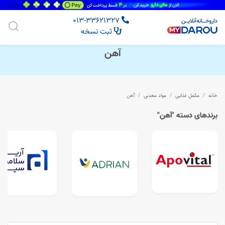
013-33621327
ثبت نسخه
آهن
خانه
مکمل غذایی
مواد معدنی
آهن
برندهای دسته "آهن"