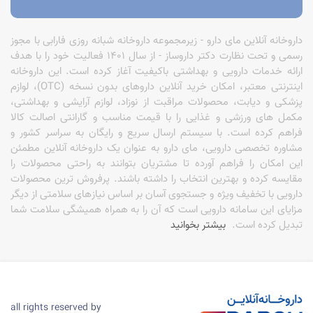
درمان کم‌خونی و افزایش انرژی
:
با بالا بردن سطح هموگلوبین، خستگی
مفرط و ضعف را از بین برده و انرژی و توان فیزیکی را به شما
بازمی‌گرداند.
داروخانه آنلاین مای دارو - زیرمجموعه داروخانه شبانه روزی فارابی با مجوز
رسمی و تحت نظارت دکتر داروساز - از سال 1401 فعالیت خود را با هدف
تقویت عملکرد مغز
:
سطح کافی آهن برای عملکرد صحیح مغز ضروری
ارائه خدمات دارویی و بهداشتی باکیفیت آغاز کرده است. این داروخانه
است و به بهبود تمرکز، حافظه و توانایی‌های شناختی کمک می‌کند.
اینترنتی معتبر، امکان خرید آنلاین داروهای بدون نسخه (OTC)، لوازم
پزشکی و دیابت، محصولات مراقبت از نوزاد، لوازم آرایشی و بهداشتی،
حمایت از سیستم ایمنی
:
آهن نقش مهمی در تقویت سیستم ایمنی
بدن دارد و به بدن در مقابله موثرتر با عفونت‌ها یاری می‌رساند.
مکمل های ورزشی و غذایی را با قیمت مناسب و گارانتی اصالت کالا
فراهم کرده است. با سیستم ارسال سریع و رایگان به سراسر کشور و
بهبود عملکرد ورزشی
:
ورزشکاران برای حفظ استقامت و رسیدن به
مشاوره تخصصی دارویی، مای دارو به عنوان یک داروخانه آنلاین مطمئن
عملکرد بهینه ورزشی، به ذخایر کافی آهن برای اکسیژن‌رسانی به
این امکان را فراهم آورده تا مشتریان بتوانند به راحتی محصولات را
عضلات نیاز دارند.
مقایسه کرده و بهترین انتخاب را داشته باشند. پرفروش ترین محصولات
دارویی با تخفیف ویژه و جستجوی آسان بر اساس نیازهای سلامتی از دیگر
سلامت پوست، مو و ناخن
:
یکی دیگر از فواید قرص آهن، کمک به
مزایای این سامانه دارویی است که آن را به همراه همیشگی سلامت شما
حفظ سلامت و شادابی پوست، تقویت موها و جلوگیری از شکنندگی
ناخن‌ها است.
تبدیل کرده است.
بیشتر بخوانید
تشخیص کمبود آهن
تشخیص کمبود آهن معمولا با بررسی علائم بالینی و تایید آن از طریق آزمایش
خون صورت می‌گیرد. علائم اولیه کمبود آهن ممکن است خفیف و نامحسوس
باشند، اما با پیشرفت کمبود، نشانه‌ها شدیدتر و واضح‌تر می‌شوند. از
all rights reserved by