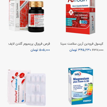
کپسول فرودین آرین سلامت سینا
قرص فرورال پریمیوم گلدن لایف
437,000
345,230 تومان
505,000 تومان