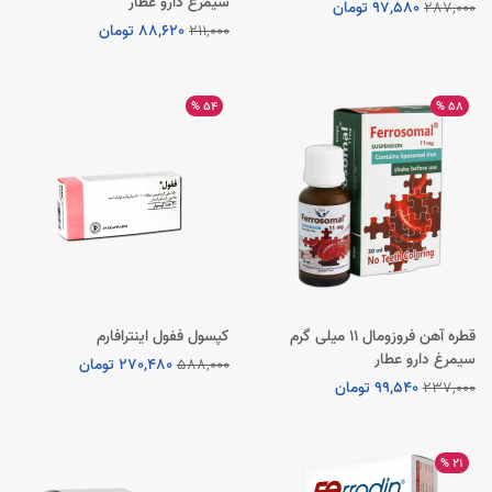
سیمرغ دارو عطار
287,000
97,580 تومان
211,000
88,620 تومان
54 %
58 %
قطره آهن فروزومال 11 میلی گرم
کپسول ففول اینترافارم
سیمرغ دارو عطار
588,000
270,480 تومان
237,000
99,540 تومان
21 %