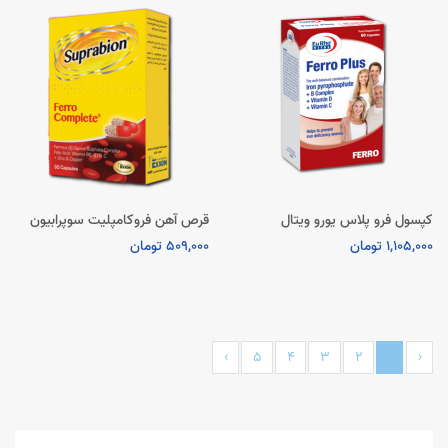
کپسول فرو پلاس یورو ویتال
قرص آهن فروکامپلیت سوپرابیون
1,105,000 تومان
509,000 تومان
›
5
4
3
2
1
‹