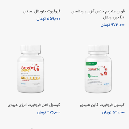
قرص منیزیم پلاس آیزن و ویتامین
فروفورت دئودنال عبیدی
B6 یورو ویتال
559,000 تومان
973,000 تومان
کپسول فروفورت گاین عبیدی
کپسول آهن فروفورت انرژی عبیدی
541,000 تومان
476,000 تومان