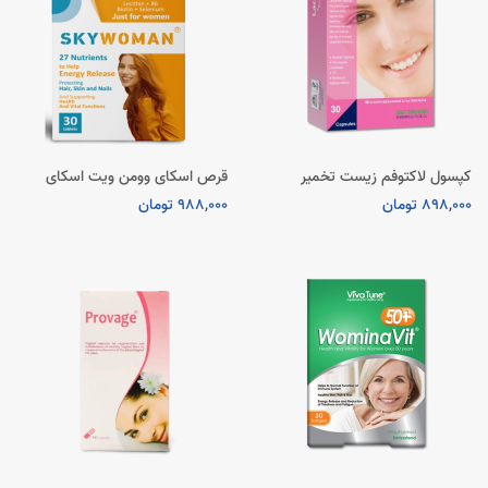
کپسول لاکتوفم زیست تخمیر
قرص اسکای وومن ویت اسکای
898,000 تومان
988,000 تومان