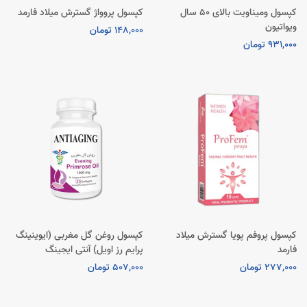
کپسول ومیناویت بالای ۵۰ سال
کپسول پروواژ گسترش میلاد فارمد
ویواتیون
148,000 تومان
931,000 تومان
کپسول پروفم پویا گسترش میلاد
کپسول روغن گل مغربی (ایوینینگ
فارمد
پرایم رز اویل) آنتی ایجینگ
277,000 تومان
507,000 تومان