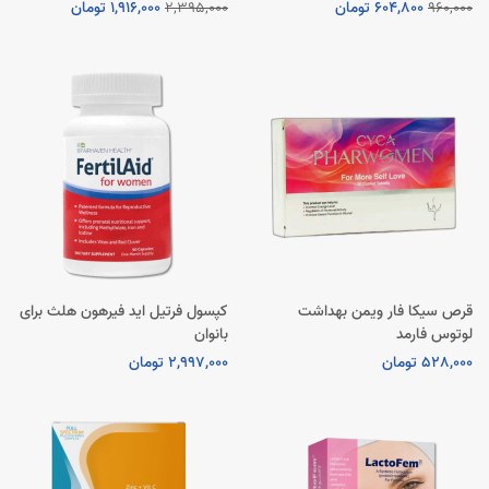
960,000
604,800 تومان
2,395,000
1,916,000 تومان
قرص سیکا فار ویمن بهداشت
کپسول فرتیل اید فیرهون هلث برای
لوتوس فارمد
بانوان
528,000 تومان
2,997,000 تومان