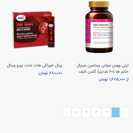
اپتی وومن مولتی ویتامین مینرال
ویال خوراکی هات شات یورو ویتال
خانم ها (60 عددی) گلدن لایف
680,000 تومان
از 1,675,000 تومان
›
5
4
3
2
1
‹