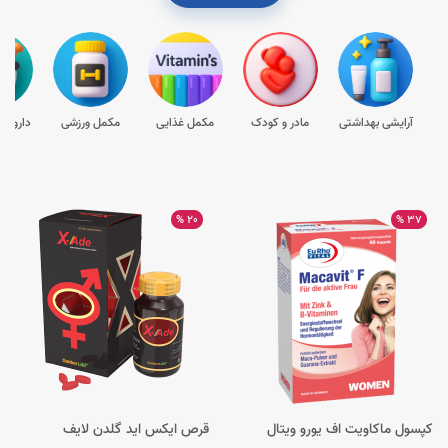
آرایشی بهداشتی
مادر و کودک
مکمل غذایی
مکمل ورزشی
داروها
20 %
37 %
کپسول ماکاویت اف یورو ویتال
قرص ایکس اید گلدن لایف