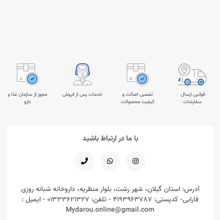
قوانین ارسال
تضمین اصالت و
خدمات پس از فروش
مجوز از سازمان غذا و
سفارشات
کیفیت محصولات
دارو
با ما در ارتباط باشید
آدرس: استان گیلان، شهر رشت، بلوار منظریه، داروخانه شبانه روزی
فارابی- کدپستی: 4193963787 - تلفن: 01333621327 - ایمیل :
Mydarou.online@gmail.com