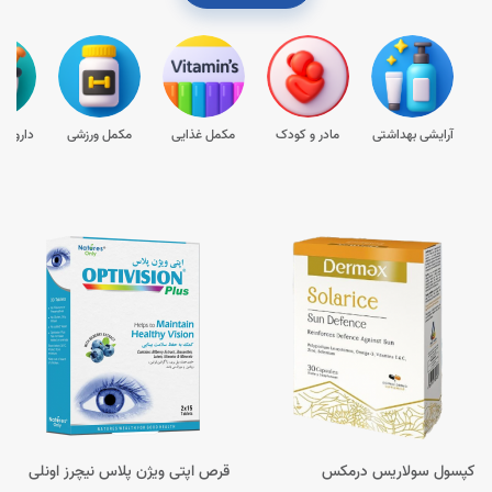
آرایشی بهداشتی
مادر و کودک
مکمل غذایی
مکمل ورزشی
داروها
کپسول سولاریس درمکس
قرص اپتی ویژن پلاس نیچرز اونلی