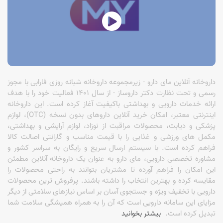
داروخانه آنلاین مای دارو - زیرمجموعه داروخانه شبانه روزی فارابی با مجوز
رسمی و تحت نظارت دکتر داروساز - از سال 1401 فعالیت خود را با هدف
ارائه خدمات دارویی و بهداشتی باکیفیت آغاز کرده است. این داروخانه
اینترنتی معتبر، امکان خرید آنلاین داروهای بدون نسخه (OTC)، لوازم
پزشکی و دیابت، محصولات مراقبت از نوزاد، لوازم آرایشی و بهداشتی،
مکمل های ورزشی و غذایی را با قیمت مناسب و گارانتی اصالت کالا
فراهم کرده است. با سیستم ارسال سریع و رایگان به سراسر کشور و
مشاوره تخصصی دارویی، مای دارو به عنوان یک داروخانه آنلاین مطمئن
این امکان را فراهم آورده تا مشتریان بتوانند به راحتی محصولات را
مقایسه کرده و بهترین انتخاب را داشته باشند. پرفروش ترین محصولات
دارویی با تخفیف ویژه و جستجوی آسان بر اساس نیازهای سلامتی از دیگر
مزایای این سامانه دارویی است که آن را به همراه همیشگی سلامت شما
تبدیل کرده است.
بیشتر بخوانید