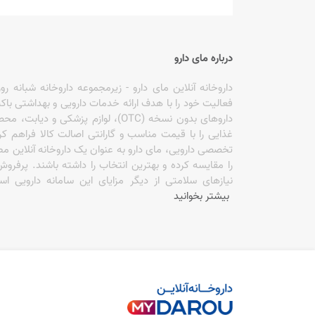
الوینا ELVINA
الیوکس OLIVEX
درباره مای دارو
ام کیو MIRACULOUS QUALITY
فعالیت خود را با هدف ارائه خدمات دارویی و بهداشتی باکی
داروهای بدون نسخه (OTC)، لوازم پزش
اموفیلیا EMOPHILIA
غذایی را با قیمت مناسب و گارانتی اصالت کالا فراهم ک
تخصصی دارویی، مای دارو به عنوان یک داروخانه آنلاین مطم
انرژی ENERGY
را مقایسه کرده و بهترین انتخاب را داشته باشند. پرف
نیازهای سلامتی از دیگر مزایای این سامانه دارویی
انلیل ENLIL
بیشتر بخوانید
اوربان کر URBAN CARE
اوردینری ORDINARY
اورلین URELIN