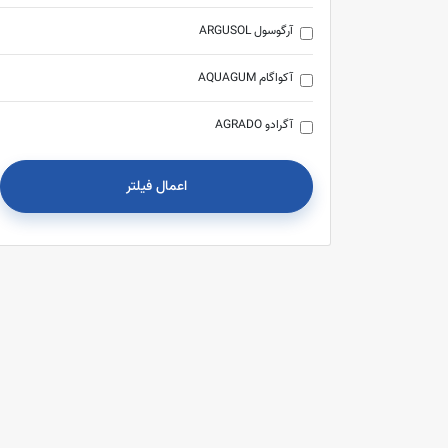
آرگوسول ARGUSOL
آکواگام AQUAGUM
آگرادو AGRADO
آلوپینکس ALOPINEX
اعمال فیلتر
آیسول EYESOL
اریکه ERIKEH
اس وی آی SVI
استرات فارما STRATPHARMA
استلو STELO