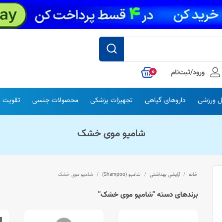
0
ورود/ثبت‌نام
 ورزشی
داروهای گیاهی
تجهیزات پزشکی
محصولات جنسی
تقویت س
شامپو موی خشک
خانه
آرایشی بهداشتی
شامپو (Shampoo)
شامپو موی خشک
برندهای دسته "شامپو موی خشک"