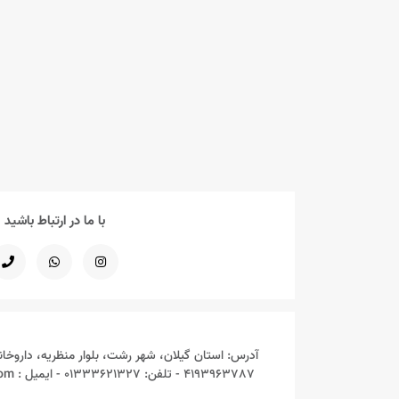
استم سل STEM CELL
اسکالپیا SCALPIA
اسکن اسکین SCAN SKIN
اسکین کد SKINCODE
اسکین وان SKIN ONE
اکتیو ACTIVE
با ما در ارتباط باشید
اکسی درم OXI DERM
اکسیلیا EXCILIA
اگزاسین ECZACIN
آدرس: استان گیلان، شهر رشت، بلوار منظریه، داروخان
4193963787 - تلفن: 01333621327 - ایمیل : Mydarou.online@gmail.com
الارو ELLARO