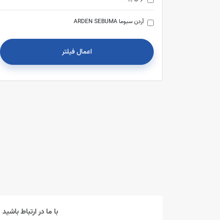
آردن سبوما ARDEN SEBUMA
آرگوسول ARGUSOL
اعمال فیلتر
آرمسترانگ ARMSTRONG
آرین سلامت سینا ARIAN SALAMAT SINA
آسکولاپیوس AESCULAPIUS
آفتین AFFTIN
آکواگام AQUAGUM
آگرادو AGRADO
آلپکس ALPX
با ما در ارتباط باشید