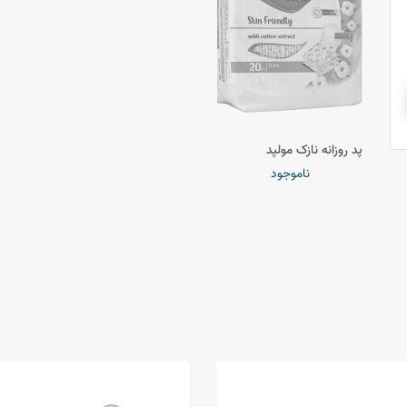
پد روزانه نازک مولپد
ناموجود