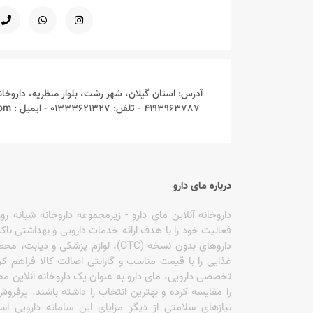
آلتون ALLTONE
آلفا ویتامینز ALFA VITAMINS
آلگومد ALGOMED
آدرس: استان گیلان، شهر رشت، بلوار منظریه، داروخان
4193963787 - تلفن: 01333621327 - ایمیل : Mydarou.online@gmail.com
آلمکس ALLMAX
آلوپینکس ALOPINEX
آمیتیس نیک دارو AMETIS NIK DAROU
درباره مای دارو
آنتی ایجینگ ANTIAGING
فعالیت خود را با هدف ارائه خدمات دارویی و بهداشتی باکی
آنوشا ANOUSHA
داروهای بدون نسخه (OTC)، لوازم پزش
غذایی را با قیمت مناسب و گارانتی اصالت کالا فراهم ک
تخصصی دارویی، مای دارو به عنوان یک داروخانه آنلاین مطم
آنی ساز ANISAZ
را مقایسه کرده و بهترین انتخاب را داشته باشند. پرف
نیازهای سلامتی از دیگر مزایای این سامانه دارویی
آوان AVAN