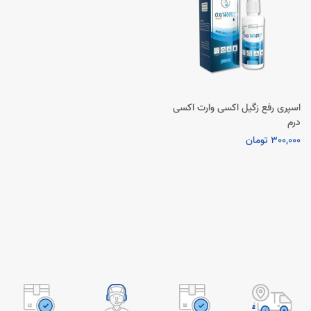
اسپری رفع زگیل اکسی وارت اکسی
درم
300,000 تومان