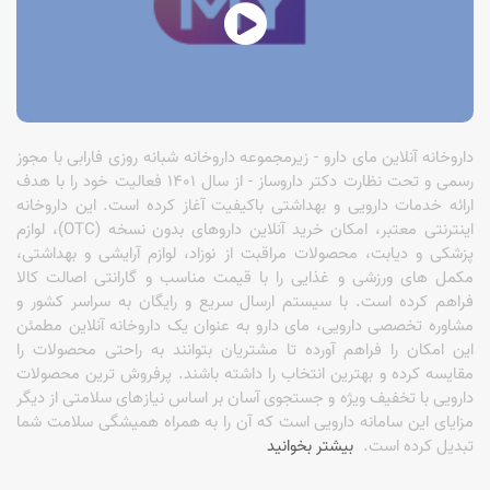
داروخانه آنلاین مای دارو - زیرمجموعه داروخانه شبانه روزی فارابی با مجوز
رسمی و تحت نظارت دکتر داروساز - از سال 1401 فعالیت خود را با هدف
ارائه خدمات دارویی و بهداشتی باکیفیت آغاز کرده است. این داروخانه
اینترنتی معتبر، امکان خرید آنلاین داروهای بدون نسخه (OTC)، لوازم
پزشکی و دیابت، محصولات مراقبت از نوزاد، لوازم آرایشی و بهداشتی،
مکمل های ورزشی و غذایی را با قیمت مناسب و گارانتی اصالت کالا
فراهم کرده است. با سیستم ارسال سریع و رایگان به سراسر کشور و
مشاوره تخصصی دارویی، مای دارو به عنوان یک داروخانه آنلاین مطمئن
این امکان را فراهم آورده تا مشتریان بتوانند به راحتی محصولات را
مقایسه کرده و بهترین انتخاب را داشته باشند. پرفروش ترین محصولات
دارویی با تخفیف ویژه و جستجوی آسان بر اساس نیازهای سلامتی از دیگر
مزایای این سامانه دارویی است که آن را به همراه همیشگی سلامت شما
تبدیل کرده است.
بیشتر بخوانید