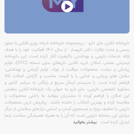
داروخانه آنلاین مای دارو - زیرمجموعه داروخانه شبانه روزی فارابی با مجوز
رسمی و تحت نظارت دکتر داروساز - از سال 1401 فعالیت خود را با هدف
ارائه خدمات دارویی و بهداشتی باکیفیت آغاز کرده است. این داروخانه
اینترنتی معتبر، امکان خرید آنلاین داروهای بدون نسخه (OTC)، لوازم
پزشکی و دیابت، محصولات مراقبت از نوزاد، لوازم آرایشی و بهداشتی،
مکمل های ورزشی و غذایی را با قیمت مناسب و گارانتی اصالت کالا
فراهم کرده است. با سیستم ارسال سریع و رایگان به سراسر کشور و
مشاوره تخصصی دارویی، مای دارو به عنوان یک داروخانه آنلاین مطمئن
این امکان را فراهم آورده تا مشتریان بتوانند به راحتی محصولات را
مقایسه کرده و بهترین انتخاب را داشته باشند. پرفروش ترین محصولات
دارویی با تخفیف ویژه و جستجوی آسان بر اساس نیازهای سلامتی از دیگر
مزایای این سامانه دارویی است که آن را به همراه همیشگی سلامت شما
تبدیل کرده است.
بیشتر بخوانید