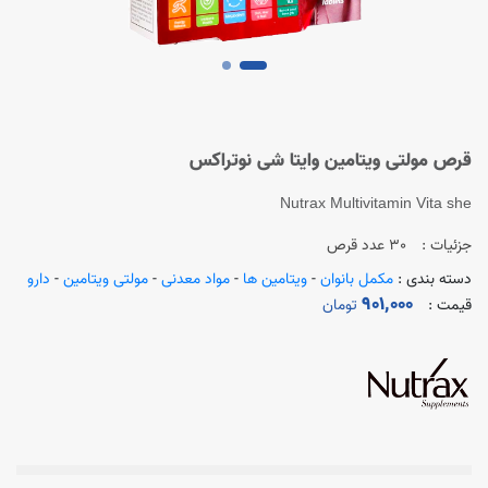
قرص مولتی ویتامین وایتا شی نوتراکس
Nutrax Multivitamin Vita she
جزئیات :
30 عدد قرص
دسته بندی :
مکمل بانوان
-
ویتامین ها
-
مواد معدنی
-
مولتی ویتامین
-
دارو
901,000
قیمت :
تومان