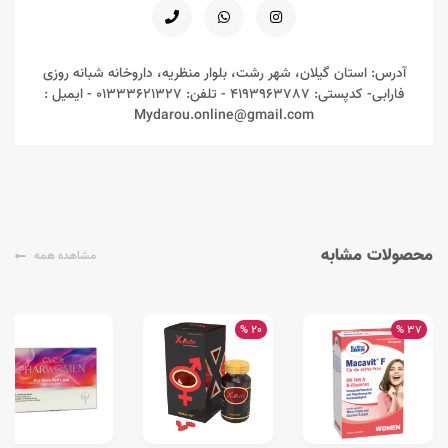
آدرس: استان گیلان، شهر رشت، بلوار منظریه، داروخانه شبانه روزی
فارابی- کدپستی: 4193963787 - تلفن: 01333621327 - ایمیل :
Mydarou.online@gmail.com
محصولات مشابه
مشاهده همه
20 %
37 %