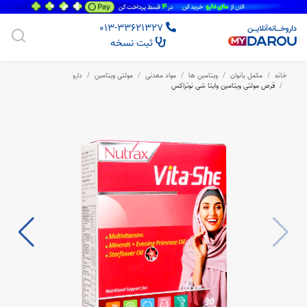
013-33621327
ثبت نسخه
خانه
مکمل بانوان
ویتامین ها
مواد معدنی
مولتی ویتامین
دارو
قرص مولتی ویتامین وایتا شی نوتراکس