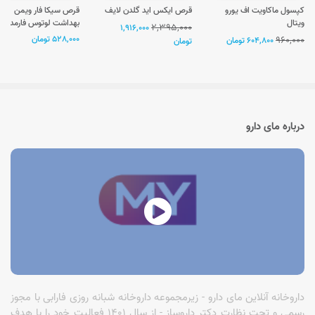
کپسول ماکاویت اف یورو
قرص ایکس اید گلدن لایف
قرص سیکا فار ویمن
ویتال
بهداشت لوتوس فارمد
2,395,000
1,916,000
960,000
528,000 تومان
604,800 تومان
تومان
درباره مای دارو
داروخانه آنلاین مای دارو - زیرمجموعه داروخانه شبانه روزی فارابی با مجوز
رسمی و تحت نظارت دکتر داروساز - از سال 1401 فعالیت خود را با هدف